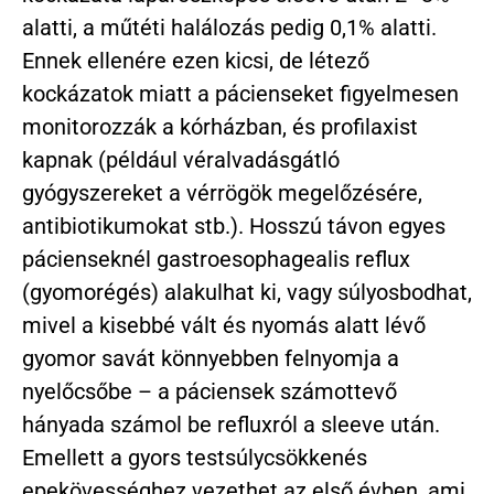
alatti, a műtéti halálozás pedig 0,1% alatti.
Ennek ellenére ezen kicsi, de létező
kockázatok miatt a pácienseket figyelmesen
monitorozzák a kórházban, és profilaxist
kapnak (például véralvadásgátló
gyógyszereket a vérrögök megelőzésére,
antibiotikumokat stb.). Hosszú távon egyes
pácienseknél gastroesophagealis reflux
(gyomorégés) alakulhat ki, vagy súlyosbodhat,
mivel a kisebbé vált és nyomás alatt lévő
gyomor savát könnyebben felnyomja a
nyelőcsőbe – a páciensek számottevő
hányada számol be refluxról a sleeve után.
Emellett a gyors testsúlycsökkenés
epekövességhez vezethet az első évben, ami