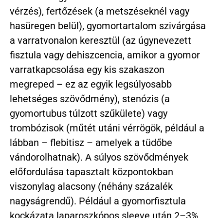
vérzés), fertőzések (a metszéseknél vagy
hasüregen belül), gyomortartalom szivárgása
a varratvonalon keresztül (az úgynevezett
fisztula vagy dehiszcencia, amikor a gyomor
varratkapcsolása egy kis szakaszon
megreped – ez az egyik legsúlyosabb
lehetséges szövődmény), stenózis (a
gyomortubus túlzott szűkülete) vagy
trombózisok (műtét utáni vérrögök, például a
lábban – flebitisz – amelyek a tüdőbe
vándorolhatnak). A súlyos szövődmények
előfordulása tapasztalt központokban
viszonylag alacsony (néhány százalék
nagyságrendű). Például a gyomorfisztula
kockázata laparoszkópos sleeve után 2–3%