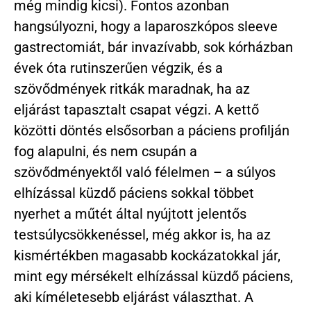
még mindig kicsi). Fontos azonban
hangsúlyozni, hogy a laparoszkópos sleeve
gastrectomiát, bár invazívabb, sok kórházban
évek óta rutinszerűen végzik, és a
szövődmények ritkák maradnak, ha az
eljárást tapasztalt csapat végzi. A kettő
közötti döntés elsősorban a páciens profilján
fog alapulni, és nem csupán a
szövődményektől való félelmen – a súlyos
elhízással küzdő páciens sokkal többet
nyerhet a műtét által nyújtott jelentős
testsúlycsökkenéssel, még akkor is, ha az
kismértékben magasabb kockázatokkal jár,
mint egy mérsékelt elhízással küzdő páciens,
aki kíméletesebb eljárást választhat. A