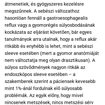
átmenetiek, és gyógyszeres kezelésre
megszűnnek. A sebészi változathoz
hasonlóan fennáll a gastroesophagealis
reflux vagy a gyomorégés súlyosbodásának
kockázata az eljárást követően, bár egyes
tanulmányok arra utalnak, hogy a reflux akár
ritkább és enyhébb is lehet, mint a sebészi
sleeve esetében (mert a gyomor anatómiáját
nem változtatja meg olyan drasztikusan). A
súlyos szövődmények nagyon ritkák az
endoszkópos sleeve esetében – a
szakemberek szerint a páciensek kevesebb
mint 1%-ánál fordulnak elő súlyosabb
problémák. Az egyik előny, hogy mivel
nincsenek metszések, nincs metszési sérv