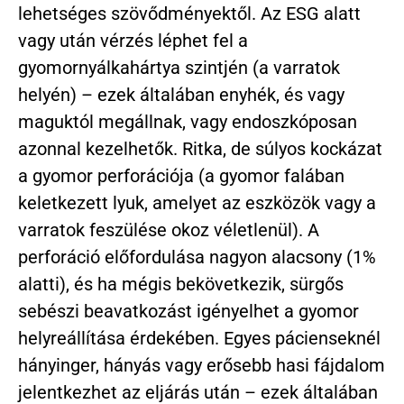
lehetséges szövődményektől. Az ESG alatt
vagy után vérzés léphet fel a
gyomornyálkahártya szintjén (a varratok
helyén) – ezek általában enyhék, és vagy
maguktól megállnak, vagy endoszkóposan
azonnal kezelhetők. Ritka, de súlyos kockázat
a gyomor perforációja (a gyomor falában
keletkezett lyuk, amelyet az eszközök vagy a
varratok feszülése okoz véletlenül). A
perforáció előfordulása nagyon alacsony (1%
alatti), és ha mégis bekövetkezik, sürgős
sebészi beavatkozást igényelhet a gyomor
helyreállítása érdekében. Egyes pácienseknél
hányinger, hányás vagy erősebb hasi fájdalom
jelentkezhet az eljárás után – ezek általában