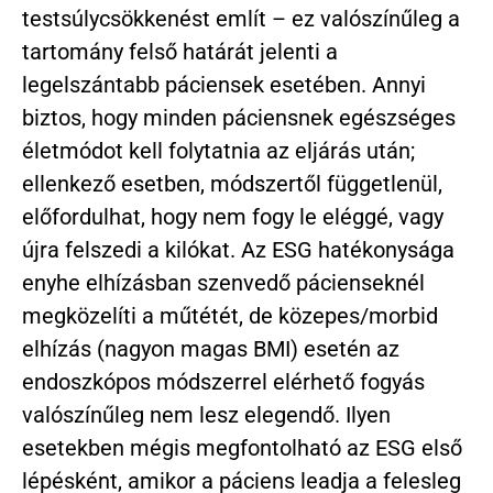
testsúlycsökkenést említ – ez valószínűleg a
tartomány felső határát jelenti a
legelszántabb páciensek esetében. Annyi
biztos, hogy minden páciensnek egészséges
életmódot kell folytatnia az eljárás után;
ellenkező esetben, módszertől függetlenül,
előfordulhat, hogy nem fogy le eléggé, vagy
újra felszedi a kilókat. Az ESG hatékonysága
enyhe elhízásban szenvedő pácienseknél
megközelíti a műtétét, de közepes/morbid
elhízás (nagyon magas BMI) esetén az
endoszkópos módszerrel elérhető fogyás
valószínűleg nem lesz elegendő. Ilyen
esetekben mégis megfontolható az ESG első
lépésként, amikor a páciens leadja a felesleg