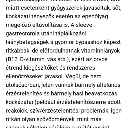
miatt esetenként gyógyszerek javasoltak, sőt,
kockázati tényezők esetén az epehólyag
megelőző eltávolítása is. A sleeve
gastrectomia utáni táplálkozási
hiánybetegségek a gyomor bypasshoz képest
ritkábbak, de előfordulhatnak vitaminhiányok
(B12, D-vitamin, vas stb.), ezért az orvos
étrend-kiegészítőket és rendszeres
ellenőrzéseket javasol. Végül, de nem
utolsósorban, jelen vannak bármely általános
érzéstelenítés és bármely hasi beavatkozás
kockázatai (például érzéstelenítőszerre adott
reakciók, szív/érzéstelenítési problémák, igen
ritkán olyan szövődmények, mint más
szervek véletlen sérülése a műtét során).