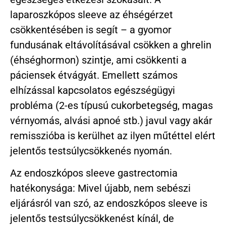
laparoszkópos sleeve az éhségérzet
csökkentésében is segít – a gyomor
fundusának eltávolításával csökken a ghrelin
(éhséghormon) szintje, ami csökkenti a
páciensek étvágyát. Emellett számos
elhízással kapcsolatos egészségügyi
probléma (2-es típusú cukorbetegség, magas
vérnyomás, alvási apnoé stb.) javul vagy akár
remisszióba is kerülhet az ilyen műtéttel elért
jelentős testsúlycsökkenés nyomán.
Az endoszkópos sleeve gastrectomia
hatékonysága: Mivel újabb, nem sebészi
eljárásról van szó, az endoszkópos sleeve is
jelentős testsúlycsökkenést kínál, de