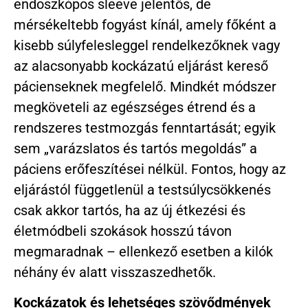
endoszkópos sleeve jelentős, de
mérsékeltebb fogyást kínál, amely főként a
kisebb súlyfelesleggel rendelkezőknek vagy
az alacsonyabb kockázatú eljárást kereső
pácienseknek megfelelő. Mindkét módszer
megköveteli az egészséges étrend és a
rendszeres testmozgás fenntartását; egyik
sem „varázslatos és tartós megoldás” a
páciens erőfeszítései nélkül. Fontos, hogy az
eljárástól függetlenül a testsúlycsökkenés
csak akkor tartós, ha az új étkezési és
életmódbeli szokások hosszú távon
megmaradnak – ellenkező esetben a kilók
néhány év alatt visszaszedhetők.
Kockázatok és lehetséges szövődmények