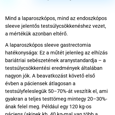
Mind a laparoszkópos, mind az endoszkópos
sleeve jelentős testsúlycsökkenéshez vezet,
a mértékük azonban eltérő.
A laparoszkópos sleeve gastrectomia
hatékonysága: Ez a műtét jelenleg az elhízás
bariátriai sebészetének aranystandardja – a
testsúlycsökkentési eredmények általában
nagyon jók. A beavatkozást követő első
évben a páciensek átlagosan a
testsúlyfeleslegük 50–70%-át veszítik el, ami
gyakran a teljes testtömeg mintegy 20–30%-
ának felel meg. Például egy 120 kg-os
páciens (akinek kb. 40 kg-mal van több a