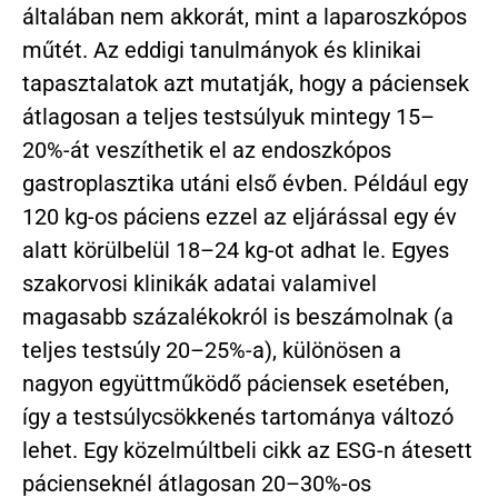
általában nem akkorát, mint a laparoszkópos
műtét. Az eddigi tanulmányok és klinikai
tapasztalatok azt mutatják, hogy a páciensek
átlagosan a teljes testsúlyuk mintegy 15–
20%-át veszíthetik el az endoszkópos
gastroplasztika utáni első évben. Például egy
120 kg-os páciens ezzel az eljárással egy év
alatt körülbelül 18–24 kg-ot adhat le. Egyes
szakorvosi klinikák adatai valamivel
magasabb százalékokról is beszámolnak (a
teljes testsúly 20–25%-a), különösen a
nagyon együttműködő páciensek esetében,
így a testsúlycsökkenés tartománya változó
lehet. Egy közelmúltbeli cikk az ESG-n átesett
pácienseknél átlagosan 20–30%-os