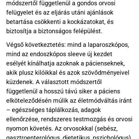
módszertől függetlenül a gondos orvosi
felügyelet és az eljárás utáni ajánlások
betartása csökkenti a kockázatokat, és
biztosítja a biztonságos felépülést.
Végső következtetés: mind a laparoszkópos,
mind az endoszkópos sleeve új kezdet
esélyét kínálhatja azoknak a pácienseknek,
akik plusz kilóikkal és azok szövődményeivel
küzdenek. A választott módszertől
függetlenül a hosszú távú siker a páciens
elköteleződésén múlik az életmódváltás iránt
– egészséges táplálkozás, adagok
ellenőrzése, rendszeres testmozgás és orvosi
nyomon követés. Az orvosokkal (sebész,
gasztroenterológus, dietetikus, pszichológus)