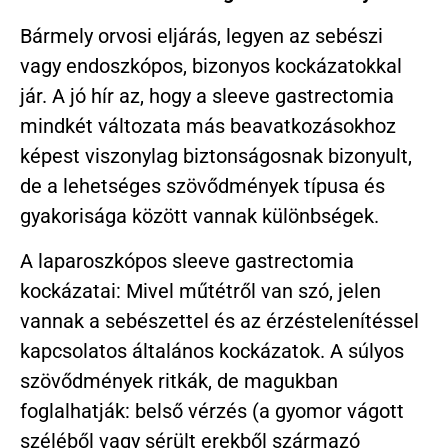
Bármely orvosi eljárás, legyen az sebészi
vagy endoszkópos, bizonyos kockázatokkal
jár. A jó hír az, hogy a sleeve gastrectomia
mindkét változata más beavatkozásokhoz
képest viszonylag biztonságosnak bizonyult,
de a lehetséges szövődmények típusa és
gyakorisága között vannak különbségek.
A laparoszkópos sleeve gastrectomia
kockázatai: Mivel műtétről van szó, jelen
vannak a sebészettel és az érzéstelenítéssel
kapcsolatos általános kockázatok. A súlyos
szövődmények ritkák, de magukban
foglalhatják: belső vérzés (a gyomor vágott
széléből vagy sérült erekből származó