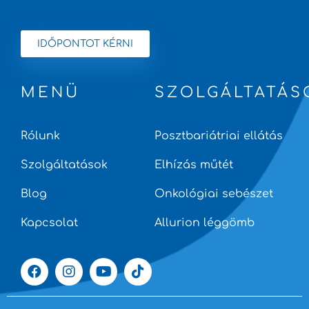
IDŐPONTOT KÉRNI
MENÜ
SZOLGÁLTATÁS
Rólunk
Posztbariátriai ellátás
Szolgáltatások
Elhízás műtét
Blog
Onkológiai sebészet
Kapcsolat
Allurion léggömb