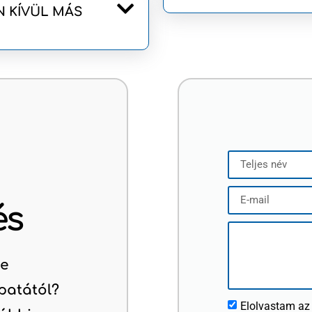
 KÍVÜL MÁS
és
ne
patától?
Elolvastam az