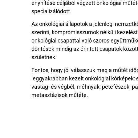
enyhítése céljából végzett onkológiai műté
specializálódott.
Az onkológiai állapotok a jelenlegi nemzetkö
szerinti, kompromisszumok nélküli kezelést
onkológiai csapattal való szoros együttműk
döntések mindig az érintett csapatok között
születnek.
Fontos, hogy jól válasszuk meg a műtét időp
leggyakrabban kezelt onkológiai kórképek: 
vastag- és végbél, méhnyak, petefészek, pa
metasztázisok műtéte.