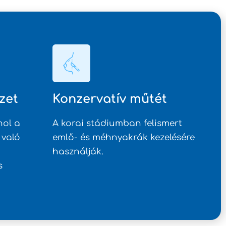
zet
Konzervatív műtét
hol a
A korai stádiumban felismert
 való
emlő- és méhnyakrák kezelésére
használják.
s