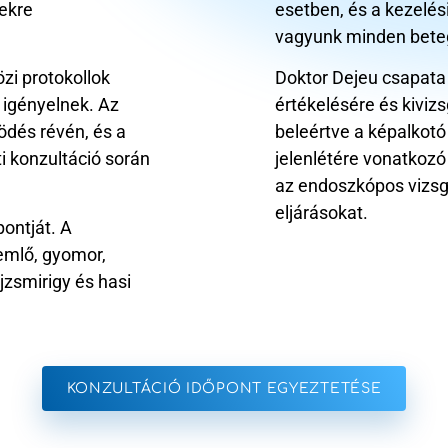
tekre
esetben, és a kezelé
vagyunk minden bete
zi protokollok
Doktor Dejeu csapata 
 igényelnek. Az
értékelésére és kiviz
ödés révén, és a
beleértve a képalkotó
i konzultáció során
jelenlétére vonatkozó
az endoszkópos vizsgá
eljárásokat.
ontját. A
emlő, gyomor,
jzsmirigy és hasi
KONZULTÁCIÓ IDŐPONT EGYEZTETÉSE