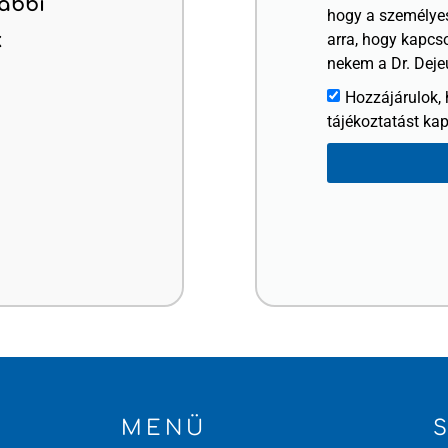
lábbi
hogy a személyes
k
arra, hogy kapcs
nekem a Dr. Deje
Hozzájárulok, 
tájékoztatást kap
MENÜ