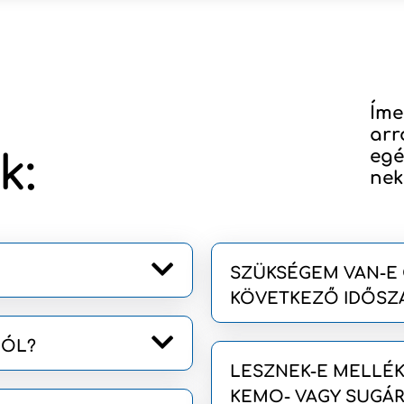
Íme
arr
egé
k:
nek
SZÜKSÉGEM VAN-E 
KÖVETKEZŐ IDŐSZ
BÓL?
LESZNEK-E MELLÉK
KEMO- VAGY SUGÁR