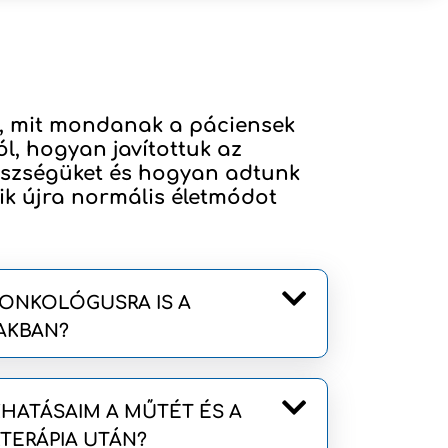
, mit mondanak a páciensek
ól, hogyan javítottuk az
szségüket és hogyan adtunk
ik újra normális életmódot
ONKOLÓGUSRA IS A
AKBAN?
HATÁSAIM A MŰTÉT ÉS A
TERÁPIA UTÁN?