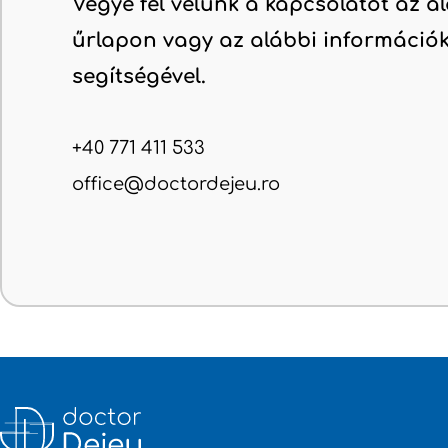
Vegye fel velünk a kapcsolatot az a
űrlapon vagy az alábbi információ
segítségével.
+40 771 411 533
office@doctordejeu.ro