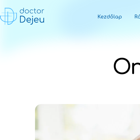
Kezdőlap
R
On