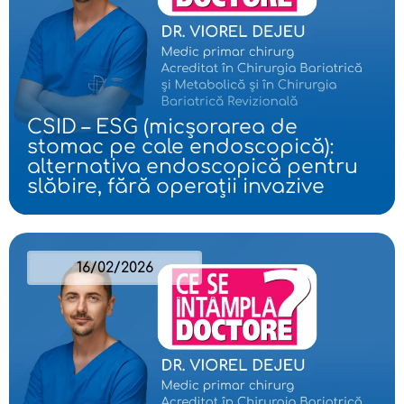
CSID – ESG (micșorarea de
stomac pe cale endoscopică):
alternativa endoscopică pentru
slăbire, fără operații invazive
16/02/2026