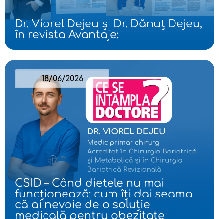
Dr. Viorel Dejeu și Dr. Dănuț Dejeu,
în revista Avantaje:
18/06/2026
CSID – Când dietele nu mai
funcționează: cum îți dai seama
că ai nevoie de o soluție
medicală pentru obezitate