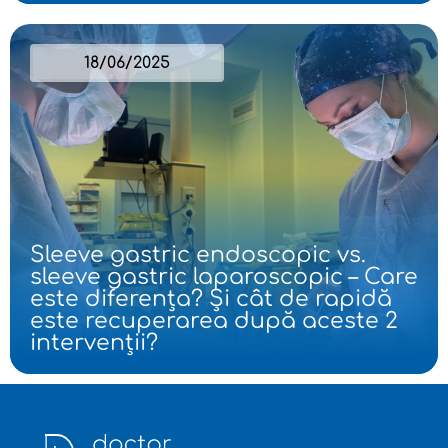
18/06/2025
Sleeve gastric endoscopic vs.
sleeve gastric laparoscopic – Care
este diferența? Și cât de rapidă
este recuperarea după aceste 2
intervenții?