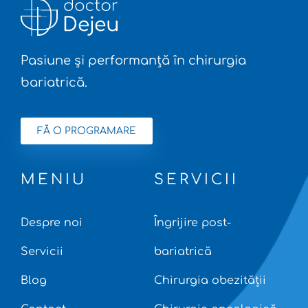
Pasiune și performanță în chirurgia
bariatrică.
FĂ O PROGRAMARE
MENIU
SERVICII
Despre noi
Îngrijire post-
Servicii
bariatrică
Blog
Chirurgia obezității