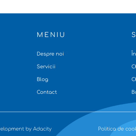
MENIU
Despre noi
Î
Servicii
C
Blog
C
Contact
B
elopment by Adacity
Politica de coo