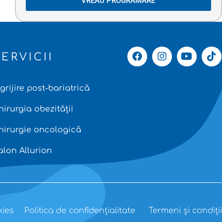
VREAU PROGRAMARE
SERVICII
ngrijire post-bariatrică
hirurgia obezității
hirurgie oncologică
alon Allurion
kies
Politica de confidențialitate
Termeni și condiții