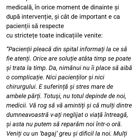
medicală, în orice moment de dinainte și
după intervenție, și cât de important e ca
pacienții să respecte
cu strictețe toate indicațiile venite:
”Pacienții pleacă din spital informați la ce să
fie atenți. Orice are soluție atâta timp se poate
și trata la timp. Da, nimănui nu îi place să aibă
o complicație. Nici pacienților și nici
chirurgului. E suferință și stres mare de
ambele părți. Totuși, nu totul depinde de noi,
medicii. Vă rog să vă amintiți și că mulți dintre
dumneavoastră v-ați neglijat o viață întreagă,
și asta nu putem să reparăm noi într-o oră.
Veniți cu un ‘bagaj’ greu și dificil la noi. Mulți