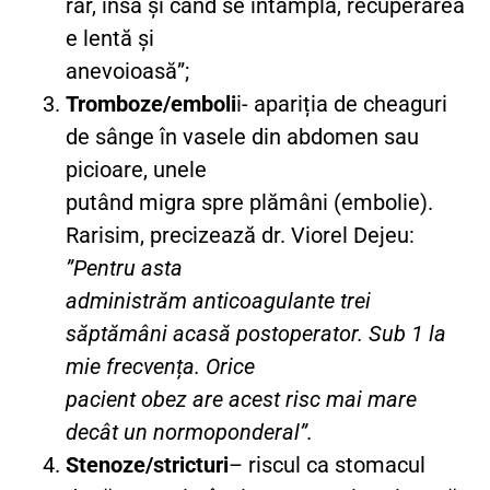
rar, însă și când se întâmplă, recuperarea
e lentă și
anevoioasă”;
Tromboze/emboli
i- apariția de cheaguri
de sânge în vasele din abdomen sau
picioare, unele
putând migra spre plămâni (embolie).
Rarisim, precizează dr. Viorel Dejeu:
”Pentru asta
administrăm anticoagulante trei
săptămâni acasă postoperator. Sub 1 la
mie frecvența. Orice
pacient obez are acest risc mai mare
decât un normoponderal”.
Stenoze/stricturi
– riscul ca stomacul