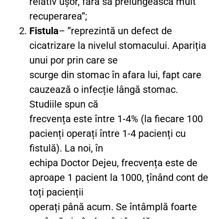
relativ ușor, fără să prelungească mult
recuperarea”;
Fistula
– ”reprezintă un defect de
cicatrizare la nivelul stomacului. Apariția
unui por prin care se
scurge din stomac în afara lui, fapt care
cauzează o infecție lângă stomac.
Studiile spun că
frecvența este între 1-4% (la fiecare 100
pacienți operați între 1-4 pacienți cu
fistulă). La noi, în
echipa Doctor Dejeu, frecvența este de
aproape 1 pacient la 1000, țînând cont de
toți pacienții
operați până acum. Se întâmplă foarte